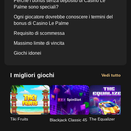
Perché i bonus senza deposito di Casino Le
Palme sono speciali?
Ogni giocatore dovrebbe conoscere i termini del
bonus di Casino Le Palme
Requisito di scommessa
Massimo limite di vincita
Giochi idonei
Data di fine del bonus
Nuove offerte e bonus Cashback
I migliori giochi
Vedi tutto
Cashback
Bonus di deposito
Offerte del fine settimana
Vip Cashback
Tiki Fruits
The Equalizer
J
Blackjack Classic 45
Tempi di prelievo e limiti di prelievo