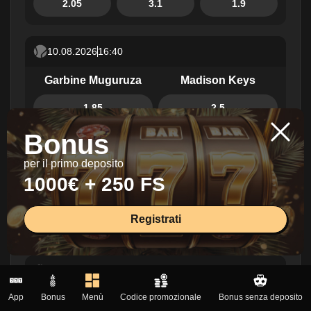
2.05
3.1
1.9
10.08.2026
16:40
Garbine Muguruza
Madison Keys
1.85
2.5
Bonus
10.08.2026
13:10
per il primo deposito
1000€ + 250 FS
Los Angeles
Disegnare
Anaheim
Kings
Ducks
Registrati
2
3.85
3.1
10.08.2026
22:20
App
Bonus
Menù
Codice promozionale
Bonus senza deposito
Cuba
Disegnare
Brazil