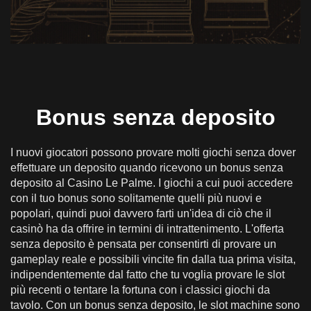
Bonus senza deposito
I nuovi giocatori possono provare molti giochi senza dover
effettuare un deposito quando ricevono un bonus senza
deposito al Casino Le Palme. I giochi a cui puoi accedere
con il tuo bonus sono solitamente quelli più nuovi e
popolari, quindi puoi davvero farti un'idea di ciò che il
casinò ha da offrire in termini di intrattenimento. L'offerta
senza deposito è pensata per consentirti di provare un
gameplay reale e possibili vincite fin dalla tua prima visita,
indipendentemente dal fatto che tu voglia provare le slot
più recenti o tentare la fortuna con i classici giochi da
tavolo. Con un bonus senza deposito, le slot machine sono