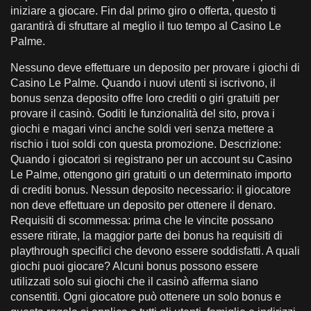
iniziare a giocare. Fin dal primo giro o offerta, questo ti
garantirà di sfruttare al meglio il tuo tempo al Casino Le
Palme.
Nessuno deve effettuare un deposito per provare i giochi di
Casino Le Palme. Quando i nuovi utenti si iscrivono, il
bonus senza deposito offre loro crediti o giri gratuiti per
provare il casinò. Goditi le funzionalità del sito, prova i
giochi e magari vinci anche soldi veri senza mettere a
rischio i tuoi soldi con questa promozione. Descrizione:
Quando i giocatori si registrano per un account su Casino
Le Palme, ottengono giri gratuiti o un determinato importo
di crediti bonus. Nessun deposito necessario: il giocatore
non deve effettuare un deposito per ottenere il denaro.
Requisiti di scommessa: prima che le vincite possano
essere ritirate, la maggior parte dei bonus ha requisiti di
playthrough specifici che devono essere soddisfatti. A quali
giochi puoi giocare? Alcuni bonus possono essere
utilizzati solo sui giochi che il casinò afferma siano
consentiti. Ogni giocatore può ottenere un solo bonus e