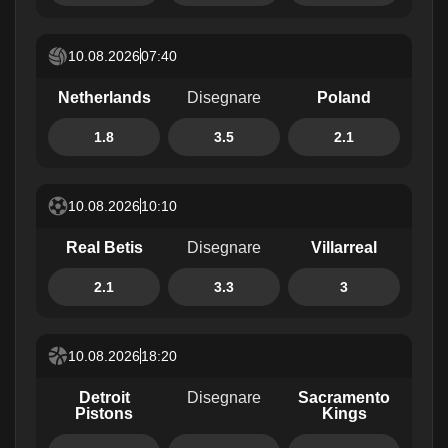
10.08.2026
07:40
Netherlands
Disegnare
Poland
1.8
3.5
2.1
10.08.2026
10:10
Real Betis
Disegnare
Villarreal
2.1
3.3
3
10.08.2026
18:20
Detroit
Disegnare
Sacramento
Pistons
Kings