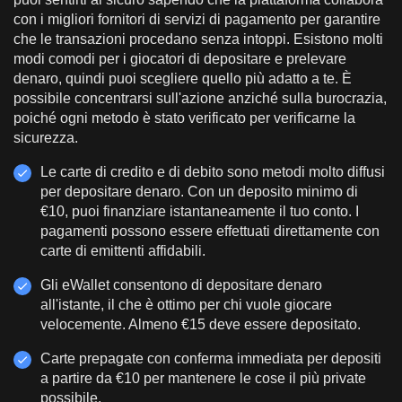
con i migliori fornitori di servizi di pagamento per garantire
che le transazioni procedano senza intoppi. Esistono molti
modi comodi per i giocatori di depositare e prelevare
denaro, quindi puoi scegliere quello più adatto a te. È
possibile concentrarsi sull'azione anziché sulla burocrazia,
poiché ogni metodo è stato verificato per verificarne la
sicurezza.
Le carte di credito e di debito sono metodi molto diffusi
per depositare denaro. Con un deposito minimo di
€10, puoi finanziare istantaneamente il tuo conto. I
pagamenti possono essere effettuati direttamente con
carte di emittenti affidabili.
Gli eWallet consentono di depositare denaro
all'istante, il che è ottimo per chi vuole giocare
velocemente. Almeno €15 deve essere depositato.
Carte prepagate con conferma immediata per depositi
a partire da €10 per mantenere le cose il più private
possibile.