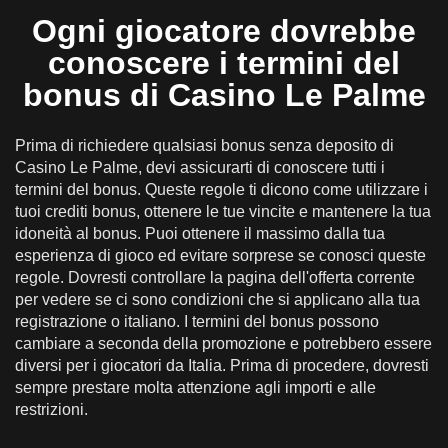
Ogni giocatore dovrebbe
conoscere i termini del
bonus di Casino Le Palme
Prima di richiedere qualsiasi bonus senza deposito di
Casino Le Palme, devi assicurarti di conoscere tutti i
termini del bonus. Queste regole ti dicono come utilizzare i
tuoi crediti bonus, ottenere le tue vincite e mantenere la tua
idoneità al bonus. Puoi ottenere il massimo dalla tua
esperienza di gioco ed evitare sorprese se conosci queste
regole. Dovresti controllare la pagina dell'offerta corrente
per vedere se ci sono condizioni che si applicano alla tua
registrazione o italiano. I termini del bonus possono
cambiare a seconda della promozione e potrebbero essere
diversi per i giocatori da Italia. Prima di procedere, dovresti
sempre prestare molta attenzione agli importi e alle
restrizioni.