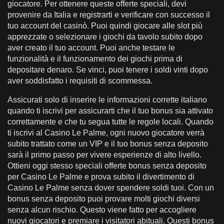
giocatore. Per ottenere queste offerte speciali, devi
provenire da Italia e registrarti e verificare con successo il
tuo account del casinò. Puoi quindi giocare alle slot più
apprezzate o selezionare i giochi da tavolo subito dopo
aver creato il tuo account. Puoi anche testare le
funzionalità e il funzionamento dei giochi prima di
depositare denaro. Se vinci, puoi tenere i soldi vinti dopo
aver soddisfatto i requisiti di scommessa.
Assicurati solo di inserire le informazioni corrette italiano
quando ti iscrivi per assicurarti che il tuo bonus sia attivato
correttamente e che tu segua tutte le regole locali. Quando
ti iscrivi al Casino Le Palme, ogni nuovo giocatore verrà
subito trattato come un VIP e il tuo bonus senza deposito
sarà il primo passo per vivere esperienze di alto livello.
Ottieni oggi stesso speciali offerte bonus senza deposito
per Casino Le Palme e prova subito il divertimento di
Casino Le Palme senza dover spendere soldi tuoi. Con un
bonus senza deposito puoi provare molti giochi diversi
senza alcun rischio. Questo viene fatto per accogliere
nuovi giocatori e premiare i visitatori abituali. Questi bonus