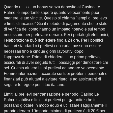
Quando utilizzi un bonus senza deposito al Casino Le
Palme, è importante sapere quanto velocemente puoi
ottenere le tue vincite. Questo si chiama "tempi di prelievo
e limiti di incasso" Sia il metodo di pagamento che lo stato
di verifica del conto hanno un impatto notevole sul tempo
necessario per prelevare denaro. Per i portafogli elettronici,
l'elaborazione può richiedere fino a 24 ore. Per i bonifici
bancari standard o i prelievi con carta, possono essere
necessari fino a cinque giorni lavorativi dopo
l'approvazione. Prima di chiedere il tuo primo prelievo,
assicurati di aver seguito tutti i passaggi per dimostrare chi
sei. Questo aiuterà i tuoi prelievi ad andare velocemente.
Fornire informazioni accurate sui tuoi problemi personali e
finanziari può aiutarti a evitare ritardi e ad assicurarti di
seguire le regole per il tuo italiano.
Limiti ai prelievi per transazione e periodo: Casino Le
Palme stabilisce limiti ai prelievi per garantire che tutti
possano giocare in modo equo e utilizzare saggiamente il
proprio denaro. L'importo minimo di prelievo è di 20 € per