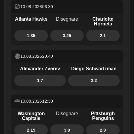
10.08.2026
06:30
Atlanta Hawks
Disegnare
Charlotte
Hornets
1.85
3.25
2.1
10.08.2026
20:40
Alexander Zverev
Diego Schwartzman
1.7
2.2
10.08.2026
12:30
Washington
Disegnare
Pittsburgh
Capitals
Penguins
2.15
3.8
2.9