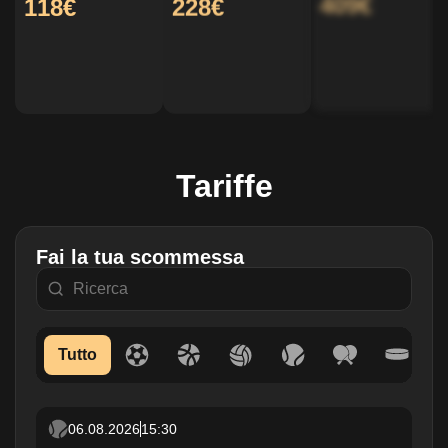
At The Movies
Amazon Queen
Mighty Dragon
118€
228€
409€
Tariffe
Fai la tua scommessa
Tutto
06.08.2026
15:30