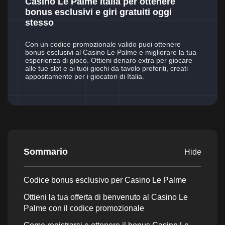
Casino Le Palme Italia per ottenere
bonus esclusivi e giri gratuiti oggi
stesso
Con un codice promozionale valido puoi ottenere
bonus esclusivi al Casino Le Palme e migliorare la tua
esperienza di gioco. Ottieni denaro extra per giocare
alle tue slot e ai tuoi giochi da tavolo preferiti, creati
appositamente per i giocatori di Italia.
Sommario
Hide
Codice bonus esclusivo per Casino Le Palme
Ottieni la tua offerta di benvenuto al Casino Le
Palme con il codice promozionale