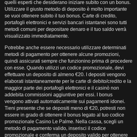
quelli esperti che desiderano iniziare subito con un bonus.
Utilizzare il giusto metodo di deposito è molto importante
se vuoi ottenere subito il tuo bonus. Carte di credito,
portafogli elettronici e servizi bancari istantanei sono tutti
metodi comuni per depositare denaro e il tuo saldo verrà
visualizzato immediatamente.
Potrebbe anche essere necessario utilizzare determinati
metodi di pagamento per ottenere alcune promozioni,
quindi assicurati sempre che funzionino prima di procedere
con esse. Quando utilizzi un codice promozionale, devi
effettuare un deposito di almeno €20. I depositi vengono
elaborati istantaneamente per le carte di debito/credito e la
maggior parte dei portafogli elettronici e il casinò non
addebita commissioni aggiuntive per essi. I bonus
vengono attivati automaticamente sui pagamenti idonei.
Tieni presente che se depositi meno di €20, potresti non
essere in grado di ottenere il bonus legato al tuo codice
promozionale Casino Le Palme. Nella cassa, scegli un
metodo di pagamento valido, inserisci il codice
promozionale e conferma un deposito valido per ottenere