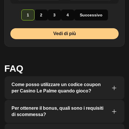
1
2
3
4
Successivo
Vedi di più
FAQ
Come posso utilizzare un codice coupon
per Casino Le Palme quando gioco?
Per ottenere il bonus, quali sono i requisiti
di scommessa?