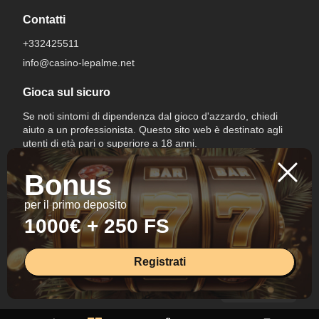
Contatti
+332425511
info@casino-lepalme.net
Gioca sul sicuro
Se noti sintomi di dipendenza dal gioco d'azzardo, chiedi
aiuto a un professionista. Questo sito web è destinato agli
utenti di età pari o superiore a 18 anni.
Bonus
per il primo deposito
1000€ + 250 FS
Registrati
All Rights Reserved.