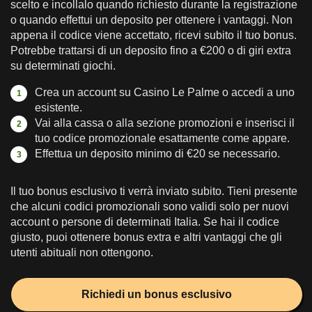
scelto e incollalo quando richiesto durante la registrazione
o quando effettui un deposito per ottenere i vantaggi. Non
appena il codice viene accettato, ricevi subito il tuo bonus.
Potrebbe trattarsi di un deposito fino a €200 o di giri extra
su determinati giochi.
Crea un account su Casino Le Palme o accedi a uno
esistente.
Vai alla cassa o alla sezione promozioni e inserisci il
tuo codice promozionale esattamente come appare.
Effettua un deposito minimo di €20 se necessario.
Il tuo bonus esclusivo ti verrà inviato subito. Tieni presente
che alcuni codici promozionali sono validi solo per nuovi
account o persone di determinati Italia. Se hai il codice
giusto, puoi ottenere bonus extra e altri vantaggi che gli
utenti abituali non ottengono.
Richiedi un bonus esclusivo