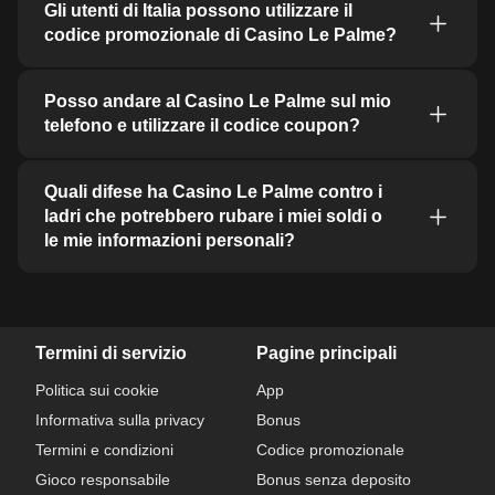
Gli utenti di Italia possono utilizzare il
codice promozionale di Casino Le Palme?
Posso andare al Casino Le Palme sul mio
telefono e utilizzare il codice coupon?
Quali difese ha Casino Le Palme contro i
ladri che potrebbero rubare i miei soldi o
le mie informazioni personali?
Termini di servizio
Pagine principali
Politica sui cookie
App
Informativa sulla privacy
Bonus
Termini e condizioni
Codice promozionale
Gioco responsabile
Bonus senza deposito