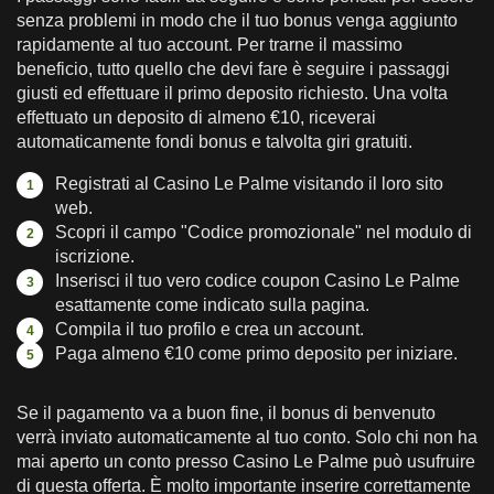
senza problemi in modo che il tuo bonus venga aggiunto
rapidamente al tuo account. Per trarne il massimo
beneficio, tutto quello che devi fare è seguire i passaggi
giusti ed effettuare il primo deposito richiesto. Una volta
effettuato un deposito di almeno €10, riceverai
automaticamente fondi bonus e talvolta giri gratuiti.
Registrati al Casino Le Palme visitando il loro sito
web.
Scopri il campo "Codice promozionale" nel modulo di
iscrizione.
Inserisci il tuo vero codice coupon Casino Le Palme
esattamente come indicato sulla pagina.
Compila il tuo profilo e crea un account.
Paga almeno €10 come primo deposito per iniziare.
Se il pagamento va a buon fine, il bonus di benvenuto
verrà inviato automaticamente al tuo conto. Solo chi non ha
mai aperto un conto presso Casino Le Palme può usufruire
di questa offerta. È molto importante inserire correttamente