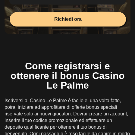
Richiedi ora
Come registrarsi e
ottenere il bonus Casino
Le Palme
Iscriversi al Casino Le Palme è facile e, una volta fatto,
potrai iniziare ad approfittare di offerte bonus speciali
riservate solo ai nuovi giocatori. Dovrai creare un account,
inserire il tuo codice promozionale ed effettuare un
deposito qualificante per ottenere il tuo bonus di
benvenuto. Ogni passaggio è reso facile da capire in modo