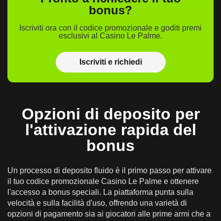
bonus?
Iscriviti ora con il codice promozionale e goditi premi
esclusivi al Casino Le Palme.
Iscriviti e richiedi
Opzioni di deposito per
l'attivazione rapida del
bonus
Un processo di deposito fluido è il primo passo per attivare
il tuo codice promozionale Casino Le Palme e ottenere
l'accesso a bonus speciali. La piattaforma punta sulla
velocità e sulla facilità d'uso, offrendo una varietà di
opzioni di pagamento sia ai giocatori alle prime armi che a